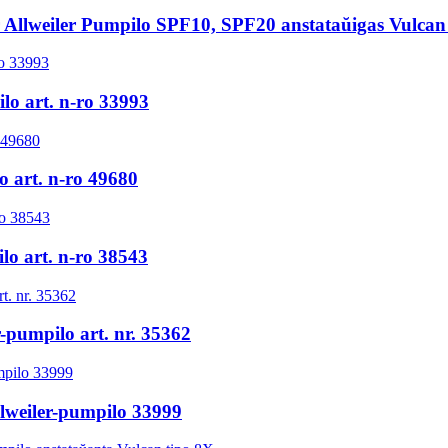
 Allweiler Pumpilo SPF10, SPF20 anstataŭigas Vulca
lo art. n-ro 33993
o art. n-ro 49680
lo art. n-ro 38543
r-pumpilo art. nr. 35362
lweiler-pumpilo 33999