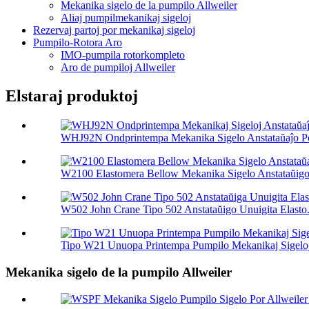
Mekanika sigelo de la pumpilo Allweiler
Aliaj pumpilmekanikaj sigeloj
Rezervaj partoj por mekanikaj sigeloj
Pumpilo-Rotora Aro
IMO-pumpila rotorkompleto
Aro de pumpiloj Allweiler
Elstaraj produktoj
WHJ92N Ondprintempa Mekanika Sigelo Anstataŭaĵo Por
W2100 Elastomera Bellow Mekanika Sigelo Anstataŭigo 
W502 John Crane Tipo 502 Anstataŭigo Unuigita Elasto.
Tipo W21 Unuopa Printempa Pumpilo Mekanikaj Sigeloj 
Mekanika sigelo de la pumpilo Allweiler