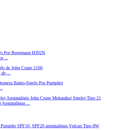
 ...
de ...
..
Anstataŭigas ...