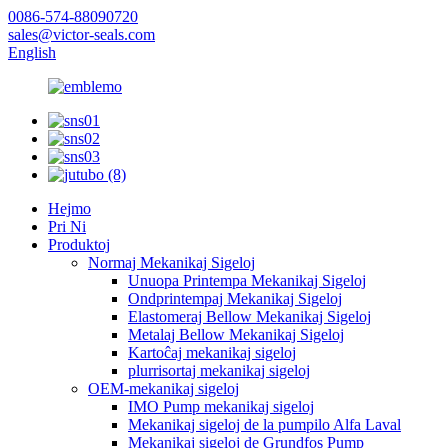
0086-574-88090720
sales@victor-seals.com
English
Hejmo
Pri Ni
Produktoj
Normaj Mekanikaj Sigeloj
Unuopa Printempa Mekanikaj Sigeloj
Ondprintempaj Mekanikaj Sigeloj
Elastomeraj Bellow Mekanikaj Sigeloj
Metalaj Bellow Mekanikaj Sigeloj
Kartoĉaj mekanikaj sigeloj
plurrisortaj mekanikaj sigeloj
OEM-mekanikaj sigeloj
IMO Pump mekanikaj sigeloj
Mekanikaj sigeloj de la pumpilo Alfa Laval
Mekanikaj sigeloj de Grundfos Pump