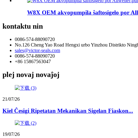
W8X OEM akvopumpila ŝaftosigelo por Allw
kontaktu nin
0086-574-88090720
No.126 Cheng Yao Road Hengxi urbo Yinzhou Distrikto Ning
sales@victor-seals.com
0086-574-88090720
+86 15867563047
plej novaj novaĵoj
21/07/26
Kiel Ĉesigi Ripetatan Mekanikan Sigelan Fiaskon...
19/07/26