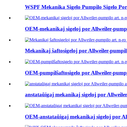
WSPF Mekanika Sigelo Pumpilo Sigelo Por
OEM-mekanikaj sigeloj por Allweiler-pumpi
Mekanikaj ŝaftosigeloj por Allweiler-pumpil
OEM-pumpilŝaftosigelo por Allweiler-pumpi
anstataŭigaj mekanikaj sigeloj por Allweile
OEM-anstataŭigaj mekanikaj sigeloj por Al