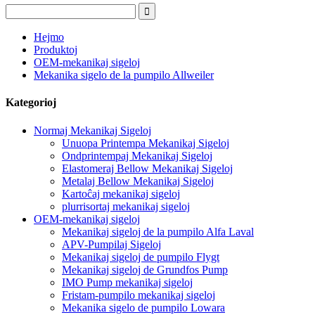
Hejmo
Produktoj
OEM-mekanikaj sigeloj
Mekanika sigelo de la pumpilo Allweiler
Kategorioj
Normaj Mekanikaj Sigeloj
Unuopa Printempa Mekanikaj Sigeloj
Ondprintempaj Mekanikaj Sigeloj
Elastomeraj Bellow Mekanikaj Sigeloj
Metalaj Bellow Mekanikaj Sigeloj
Kartoĉaj mekanikaj sigeloj
plurrisortaj mekanikaj sigeloj
OEM-mekanikaj sigeloj
Mekanikaj sigeloj de la pumpilo Alfa Laval
APV-Pumpilaj Sigeloj
Mekanikaj sigeloj de pumpilo Flygt
Mekanikaj sigeloj de Grundfos Pump
IMO Pump mekanikaj sigeloj
Fristam-pumpilo mekanikaj sigeloj
Mekanika sigelo de pumpilo Lowara