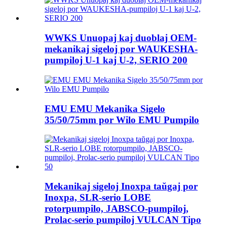
WWKS Unuopaj kaj duoblaj OEM-
mekanikaj sigeloj por WAUKESHA-
pumpiloj U-1 kaj U-2, SERIO 200
EMU EMU Mekanika Sigelo
35/50/75mm por Wilo EMU Pumpilo
Mekanikaj sigeloj Inoxpa taŭgaj por
Inoxpa, SLR-serio LOBE
rotorpumpilo, JABSCO-pumpiloj,
Prolac-serio pumpiloj VULCAN Tipo