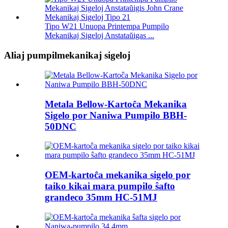
Tipo W21 Unuopa Printempa Pumpilo
Mekanikaj Sigeloj Anstataŭigas ...
Aliaj pumpilmekanikaj sigeloj
Metala Bellow-Kartoĉa Mekanika
Sigelo por Naniwa Pumpilo BBH-
50DNC
OEM-kartoĉa mekanika sigelo por
taiko kikai mara pumpilo ŝafto
grandeco 35mm HC-51MJ