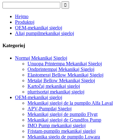
Hejmo
Produktoj
OEM-mekanikaj sigeloj
Aliaj pumpilmekanikaj sigeloj
Kategorioj
Normaj Mekanikaj Sigeloj
Unuopa Printempa Mekanikaj Sigeloj
Ondprintempaj Mekanikaj Sigeloj
Elastomeraj Bellow Mekanikaj Sigeloj
Metalaj Bellow Mekanikaj Sigeloj
Kartoĉaj mekanikaj sigeloj
plurrisortaj mekanikaj sigeloj
OEM-mekanikaj sigeloj
Mekanikaj sigeloj de la pumpilo Alfa Laval
APV-Pumpilaj Sigeloj
Mekanikaj sigeloj de pumpilo Flygt
Mekanikaj sigeloj de Grundfos Pump
IMO Pump mekanikaj sigeloj
Fristam-pumpilo mekanikaj sigeloj
Mekanika sigelo de pumpilo Lowara