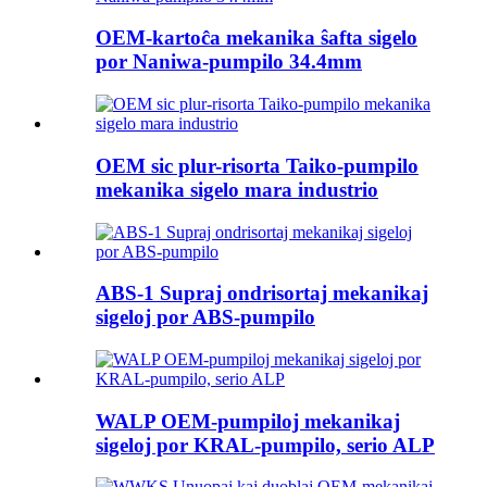
OEM-kartoĉa mekanika ŝafta sigelo
por Naniwa-pumpilo 34.4mm
OEM sic plur-risorta Taiko-pumpilo
mekanika sigelo mara industrio
ABS-1 Supraj ondrisortaj mekanikaj
sigeloj por ABS-pumpilo
WALP OEM-pumpiloj mekanikaj
sigeloj por KRAL-pumpilo, serio ALP