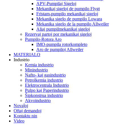
APV-Pumpilaj Sigeloj
Mekanikaj sigeloj de pumpilo Flygt
Fristam-pumpilo mekanikaj sigeloj
Mekanika sigelo de pumpilo Lowara
Mekanika sigelo de la pumpilo Allweiler
Aliaj pumpilmekanikaj sigeloj
Rezervaj partoj por mekanikaj sigeloj
Pumpilo-Rotora Aro
IMO-pumpila rotorkompleto
Aro de pumpiloj Allweiler
MATERIALO
Industrio
Kemia industrio
Minindustrio
Nafto- kaj gasindustrio
Petrolkemia industrio
Elektrocentrala Industrio
Pulpo kaj Paperindustrio
Ŝipkonstrua industrio
Akvoindustrio
Novaĵoj
Oftaj demandoj
Kontaktu nin
Video