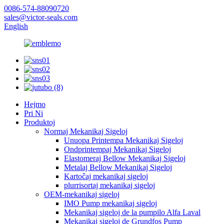
0086-574-88090720
sales@victor-seals.com
English
Hejmo
Pri Ni
Produktoj
Normaj Mekanikaj Sigeloj
Unuopa Printempa Mekanikaj Sigeloj
Ondprintempaj Mekanikaj Sigeloj
Elastomeraj Bellow Mekanikaj Sigeloj
Metalaj Bellow Mekanikaj Sigeloj
Kartoĉaj mekanikaj sigeloj
plurrisortaj mekanikaj sigeloj
OEM-mekanikaj sigeloj
IMO Pump mekanikaj sigeloj
Mekanikaj sigeloj de la pumpilo Alfa Laval
Mekanikaj sigeloj de Grundfos Pump