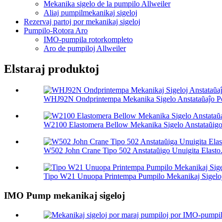
Mekanika sigelo de la pumpilo Allweiler
Aliaj pumpilmekanikaj sigeloj
Rezervaj partoj por mekanikaj sigeloj
Pumpilo-Rotora Aro
IMO-pumpila rotorkompleto
Aro de pumpiloj Allweiler
Elstaraj produktoj
WHJ92N Ondprintempa Mekanika Sigelo Anstataŭaĵo Por
W2100 Elastomera Bellow Mekanika Sigelo Anstataŭigo 
W502 John Crane Tipo 502 Anstataŭigo Unuigita Elasto.
Tipo W21 Unuopa Printempa Pumpilo Mekanikaj Sigeloj 
IMO Pump mekanikaj sigeloj