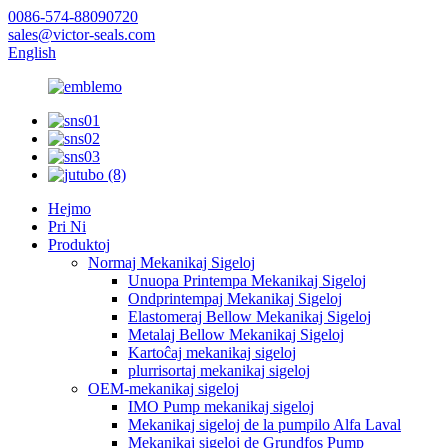
0086-574-88090720
sales@victor-seals.com
English
Hejmo
Pri Ni
Produktoj
Normaj Mekanikaj Sigeloj
Unuopa Printempa Mekanikaj Sigeloj
Ondprintempaj Mekanikaj Sigeloj
Elastomeraj Bellow Mekanikaj Sigeloj
Metalaj Bellow Mekanikaj Sigeloj
Kartoĉaj mekanikaj sigeloj
plurrisortaj mekanikaj sigeloj
OEM-mekanikaj sigeloj
IMO Pump mekanikaj sigeloj
Mekanikaj sigeloj de la pumpilo Alfa Laval
Mekanikaj sigeloj de Grundfos Pump