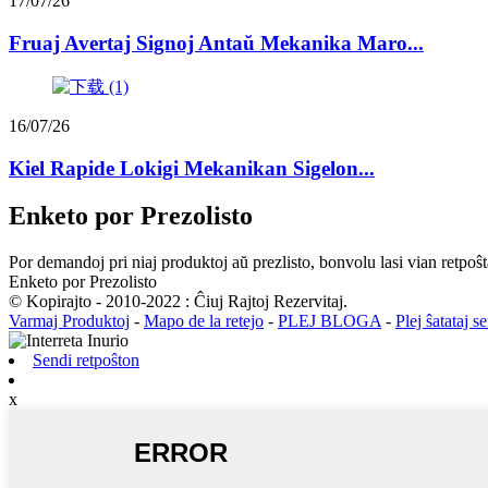
17/07/26
Fruaj Avertaj Signoj Antaŭ Mekanika Maro...
16/07/26
Kiel Rapide Lokigi Mekanikan Sigelon...
Enketo por Prezolisto
Por demandoj pri niaj produktoj aŭ prezlisto, bonvolu lasi vian retpoŝt
Enketo por Prezolisto
© Kopirajto - 2010-2022 : Ĉiuj Rajtoj Rezervitaj.
Varmaj Produktoj
-
Mapo de la retejo
-
PLEJ BLOGA
-
Plej ŝatataj s
Sendi retpoŝton
x