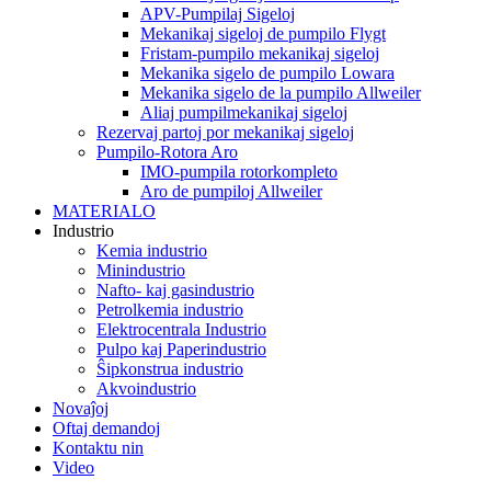
APV-Pumpilaj Sigeloj
Mekanikaj sigeloj de pumpilo Flygt
Fristam-pumpilo mekanikaj sigeloj
Mekanika sigelo de pumpilo Lowara
Mekanika sigelo de la pumpilo Allweiler
Aliaj pumpilmekanikaj sigeloj
Rezervaj partoj por mekanikaj sigeloj
Pumpilo-Rotora Aro
IMO-pumpila rotorkompleto
Aro de pumpiloj Allweiler
MATERIALO
Industrio
Kemia industrio
Minindustrio
Nafto- kaj gasindustrio
Petrolkemia industrio
Elektrocentrala Industrio
Pulpo kaj Paperindustrio
Ŝipkonstrua industrio
Akvoindustrio
Novaĵoj
Oftaj demandoj
Kontaktu nin
Video