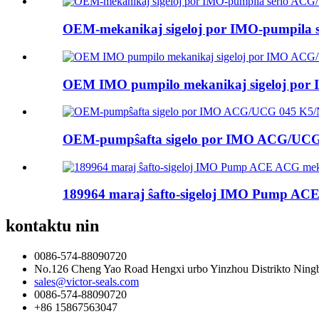
OEM-mekanikaj sigeloj por IMO-pumpil
OEM IMO pumpilo mekanikaj sigeloj por
OEM-pumpŝafta sigelo por IMO ACG/UC
189964 maraj ŝafto-sigeloj IMO Pump ACE
kontaktu nin
0086-574-88090720
No.126 Cheng Yao Road Hengxi urbo Yinzhou Distrikto Ning
sales@victor-seals.com
0086-574-88090720
+86 15867563047