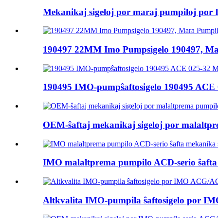
Mekanikaj sigeloj por maraj pumpiloj po
190497 22MM Imo Pumpsigelo 190497, Ma
190495 IMO-pumpŝaftosigelo 190495 ACE 
OEM-ŝaftaj mekanikaj sigeloj por malalt
IMO malaltprema pumpilo ACD-serio ŝaft
Altkvalita IMO-pumpila ŝaftosigelo por