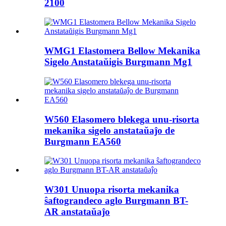
2100
WMG1 Elastomera Bellow Mekanika
Sigelo Anstataŭigis Burgmann Mg1
W560 Elasomero blekega unu-risorta
mekanika sigelo anstataŭaĵo de
Burgmann EA560
W301 Unuopa risorta mekanika
ŝaftograndeco aglo Burgmann BT-
AR anstataŭaĵo