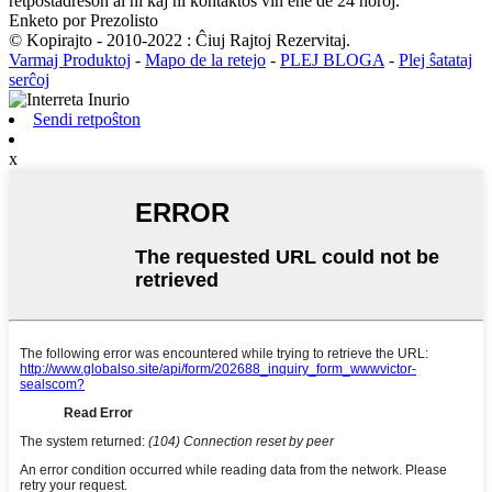
retpoŝtadreson al ni kaj ni kontaktos vin ene de 24 horoj.
Enketo por Prezolisto
© Kopirajto - 2010-2022 : Ĉiuj Rajtoj Rezervitaj.
Varmaj Produktoj
-
Mapo de la retejo
-
PLEJ BLOGA
-
Plej ŝatataj
serĉoj
Sendi retpoŝton
x