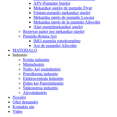
APV-Pumpilaj Sigeloj
Mekanikaj sigeloj de pumpilo Flygt
Fristam-pumpilo mekanikaj sigeloj
Mekanika sigelo de pumpilo Lowara
Mekanika sigelo de la pumpilo Allweiler
Aliaj pumpilmekanikaj sigeloj
Rezervaj partoj por mekanikaj sigeloj
Pumpilo-Rotora Aro
IMO-pumpila rotorkompleto
Aro de pumpiloj Allweiler
MATERIALO
Industrio
Kemia industrio
Minindustrio
Nafto- kaj gasindustrio
Petrolkemia industrio
Elektrocentrala Industrio
Pulpo kaj Paperindustrio
Ŝipkonstrua industrio
Akvoindustrio
Novaĵoj
Oftaj demandoj
Kontaktu nin
Video