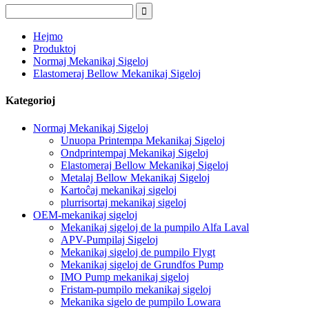
Hejmo
Produktoj
Normaj Mekanikaj Sigeloj
Elastomeraj Bellow Mekanikaj Sigeloj
Kategorioj
Normaj Mekanikaj Sigeloj
Unuopa Printempa Mekanikaj Sigeloj
Ondprintempaj Mekanikaj Sigeloj
Elastomeraj Bellow Mekanikaj Sigeloj
Metalaj Bellow Mekanikaj Sigeloj
Kartoĉaj mekanikaj sigeloj
plurrisortaj mekanikaj sigeloj
OEM-mekanikaj sigeloj
Mekanikaj sigeloj de la pumpilo Alfa Laval
APV-Pumpilaj Sigeloj
Mekanikaj sigeloj de pumpilo Flygt
Mekanikaj sigeloj de Grundfos Pump
IMO Pump mekanikaj sigeloj
Fristam-pumpilo mekanikaj sigeloj
Mekanika sigelo de pumpilo Lowara