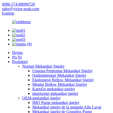
0086-574-88090720
sales@victor-seals.com
English
Hejmo
Pri Ni
Produktoj
Normaj Mekanikaj Sigeloj
Unuopa Printempa Mekanikaj Sigeloj
Ondprintempaj Mekanikaj Sigeloj
Elastomeraj Bellow Mekanikaj Sigeloj
Metalaj Bellow Mekanikaj Sigeloj
Kartoĉaj mekanikaj sigeloj
plurrisortaj mekanikaj sigeloj
OEM-mekanikaj sigeloj
IMO Pump mekanikaj sigeloj
Mekanikaj sigeloj de la pumpilo Alfa Laval
Mekanikaj sigeloj de Grundfos Pump