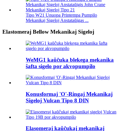
Tipo W21 Unuopa Printempa Pumpilo
Mekanikaj Sigeloj Anstataŭigas ...
Elastomeraj Bellow Mekanikaj Sigeloj
WeMG1 kaŭĉuka blekega mekanika
ŝafta sigelo por akvopumpilo
Konusformaj 'O'-Ringaj Mekanikaj
Sigeloj Vulcan Tipo 8 DIN
Elasomeraj kaŭĉukaj mekanikaj