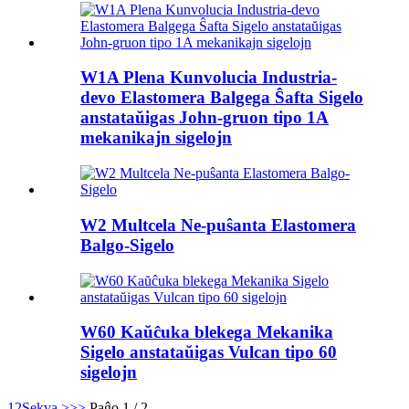
W1A Plena Kunvolucia Industria-
devo Elastomera Balgega Ŝafta Sigelo
anstataŭigas John-gruon tipo 1A
mekanikajn sigelojn
W2 Multcela Ne-puŝanta Elastomera
Balgo-Sigelo
W60 Kaŭĉuka blekega Mekanika
Sigelo anstataŭigas Vulcan tipo 60
sigelojn
1
2
Sekva >
>>
Paĝo 1 / 2