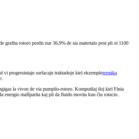
e grafita rotoro perdis nur 36,9% de sia materialo post pli ol 1100
al vi progresintajn surfacajn traktadojn kiel ekzemple
termika
e.
longigas la vivon de via pumpilo-rotoro. Komputilaj iloj kiel Finia
energio malŝparita kaj pli da fluido movita kun ĉiu rotacio.