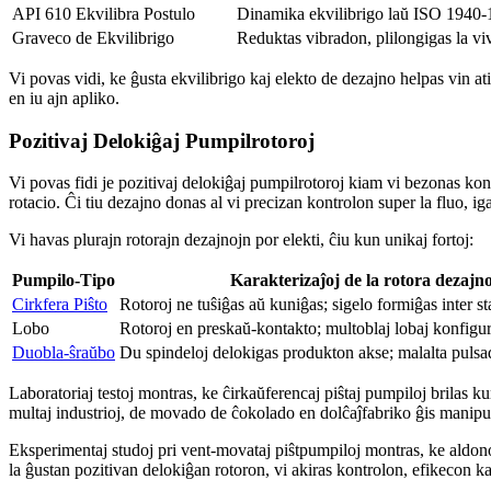
API 610 Ekvilibra Postulo
Dinamika ekvilibrigo laŭ ISO 1940-
Graveco de Ekvilibrigo
Reduktas vibradon, plilongigas la vi
Vi povas vidi, ke ĝusta ekvilibrigo kaj elekto de dezajno helpas vin a
en iu ajn apliko.
Pozitivaj Delokiĝaj Pumpilrotoroj
Vi povas fidi je pozitivaj delokiĝaj pumpilrotoroj kiam vi bezonas kon
rotacio. Ĉi tiu dezajno donas al vi precizan kontrolon super la fluo, iga
Vi havas plurajn rotorajn dezajnojn por elekti, ĉiu kun unikaj fortoj:
Pumpilo-Tipo
Karakterizaĵoj de la rotora dezajn
Cirkfera Piŝto
Rotoroj ne tuŝiĝas aŭ kuniĝas; sigelo formiĝas inter sta
Lobo
Rotoroj en preskaŭ-kontakto; multoblaj lobaj konfigur
Duobla-ŝraŭbo
Du spindeloj delokigas produkton akse; malalta pulsa
Laboratoriaj testoj montras, ke ĉirkaŭferencaj piŝtaj pumpiloj brilas k
multaj industrioj, de movado de ĉokolado en dolĉaĵfabriko ĝis manipul
Eksperimentaj studoj pri vent-movataj piŝtpumpiloj montras, ke aldo
la ĝustan pozitivan delokiĝan rotoron, vi akiras kontrolon, efikecon ka