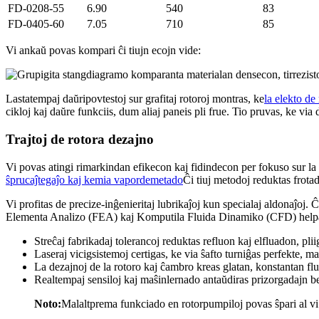
FD-0208-55
6.90
540
83
FD-0405-60
7.05
710
85
Vi ankaŭ povas kompari ĉi tiujn ecojn vide:
Lastatempaj daŭripovtestoj sur grafitaj rotoroj montras, ke
la elekto de
cikloj kaj daŭre funkciis, dum aliaj paneis pli frue. Tio pruvas, ke via
Trajtoj de rotora dezajno
Vi povas atingi rimarkindan efikecon kaj fidindecon per fokuso sur la 
ŝprucaĵtegaĵo kaj kemia vapordemetado
Ĉi tiuj metodoj reduktas frotad
Vi profitas de precize-inĝenieritaj lubrikaĵoj kun specialaj aldonaĵoj. 
Elementa Analizo (FEA) kaj Komputila Fluida Dinamiko (CFD) helpas vi
Streĉaj fabrikadaj tolerancoj reduktas refluon kaj elfluadon, pli
Laseraj vicigsistemoj certigas, ke via ŝafto turniĝas perfekte, m
La dezajnoj de la rotoro kaj ĉambro kreas glatan, konstantan flu
Realtempaj sensiloj kaj maŝinlernado antaŭdiras prizorgadajn 
Noto:
Malaltprema funkciado en rotorpumpiloj povas ŝpari al vi