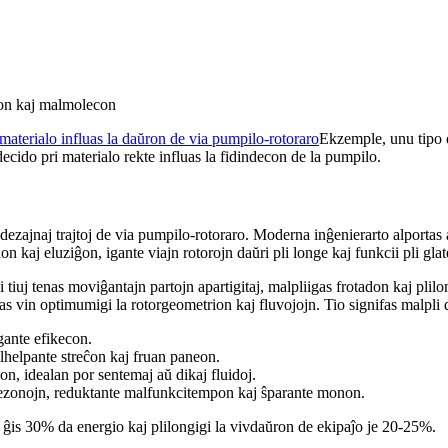
 materialo influas la daŭron de via pumpilo-rotoraro
Ekzemple, unu tipo d
 decido pri materialo rekte influas la fidindecon de la pumpilo.
dezajnaj trajtoj de via pumpilo-rotoraro. Moderna inĝenierarto alportas 
on kaj eluziĝon, igante viajn rotorojn daŭri pli longe kaj funkcii pli glat
Ĉi tiuj tenas moviĝantajn partojn apartigitaj, malpliigas frotadon kaj pli
n optimumigi la rotorgeometrion kaj fluvojojn. Tio signifas malpli da 
igante efikecon.
alhelpante streĉon kaj fruan paneon.
on, idealan por sentemaj aŭ dikaj fluidoj.
bezonojn, reduktante malfunkcitempon kaj ŝparante monon.
 ĝis 30% da energio kaj plilongigi la vivdaŭron de ekipaĵo je 20-25%.