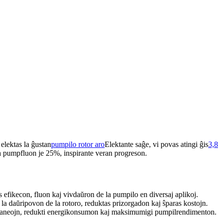
elektas la ĝustan
pumpilo rotor aro
Elektante saĝe, vi povas atingi ĝis
3,8
la pumpfluon je 25%, inspirante veran progreson.
s efikecon, fluon kaj vivdaŭron de la pumpilo en diversaj aplikoj.
s la daŭripovon de la rotoro, reduktas prizorgadon kaj ŝparas kostojn.
ti paneojn, redukti energikonsumon kaj maksimumigi pumpilrendimenton.