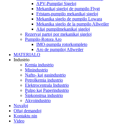
APV-Pumpilaj Sigeloj
Mekanikaj sigeloj de pumpilo Flygt
Fristam-pumpilo mekanikaj sigeloj
Mekanika sigelo de pumpilo Lowara
Mekanika sigelo de la pumpilo Allweiler
Aliaj pumpilmekanikaj sigeloj
Rezervaj partoj por mekanikaj sigeloj
Pumpilo-Rotora Aro
IMO-pumpila rotorkompleto
Aro de pumpiloj Allweiler
MATERIALO
Industrio
Kemia industrio
Minindustrio
Nafto- kaj gasindustrio
Petrolkemia industrio
Elektrocentrala Industrio
Pulpo kaj Paperindustrio
Ŝipkonstrua industrio
Akvoindustrio
Novaĵoj
Oftaj demandoj
Kontaktu nin
Video