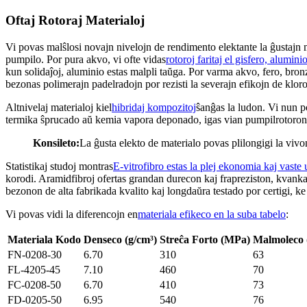
Oftaj Rotoraj Materialoj
Vi povas malŝlosi novajn nivelojn de rendimento elektante la ĝustajn m
pumpilo. Por pura akvo, vi ofte vidas
rotoroj faritaj el gisfero, alumin
kun solidaĵoj, aluminio estas malpli taŭga. Por varma akvo, fero, bronz
bezonas polimerajn padelradojn por rezisti la severajn efikojn de kloro
Altnivelaj materialoj kiel
hibridaj kompozitoj
ŝanĝas la ludon. Vi nun p
termika ŝprucado aŭ kemia vapora deponado, igas vian pumpilrotoron pl
Konsileto:
La ĝusta elekto de materialo povas plilongigi la viv
Statistikaj studoj montras
E-vitrofibro estas la plej ekonomia kaj vaste 
korodi. Aramidfibroj ofertas grandan durecon kaj frapreziston, kvanka
bezonon de alta fabrikada kvalito kaj longdaŭra testado por certigi, ke
Vi povas vidi la diferencojn en
materiala efikeco en la suba tabelo
:
Materiala Kodo
Denseco (g/cm³)
Streĉa Forto (MPa)
Malmoleco
FN-0208-30
6.70
310
63
FL-4205-45
7.10
460
70
FC-0208-50
6.70
410
73
FD-0205-50
6.95
540
76