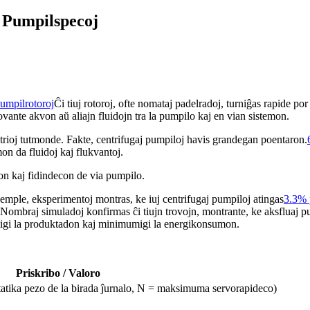
 Pumpilspecoj
umpilrotoroj
Ĉi tiuj rotoroj, ofte nomataj padelradoj, turniĝas rapide por
ante akvon aŭ aliajn fluidojn tra la pumpilo kaj en vian sistemon.
strioj tutmonde. Fakte, centrifugaj pumpiloj havis grandegan poentaron.
mon da fluidoj kaj flukvantoj.
con kaj fidindecon de via pumpilo.
zemple, eksperimentoj montras, ke iuj centrifugaj pumpiloj atingas
3.3% p
ombraj simuladoj konfirmas ĉi tiujn trovojn, montrante, ke aksfluaj pump
migi la produktadon kaj minimumigi la energikonsumon.
Priskribo / Valoro
atika pezo de la birada ĵurnalo, N = maksimuma servorapideco)