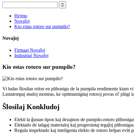
Hejmo
Novaĵoj
Kio estas rotoro sur pumpilo?
Novaĵoj
Firmaaj Novaĵoj
Industriaj Novaĵoj
Kio estas rotoro sur pumpilo?
Vi ludas ŝlosilan rolon en plibonigo de la pumpila rendimento kiam vi 
Lastatempaj studoj montras, ke optimumigitaj rotoroj povas eĉ pliigi 
Ŝlosilaj Konkludoj
Elekti la ĝustan tipon kaj dezajnon de pumpilo-rotoro pliboniga
Elektado de taŭgaj materialoj kaj progresintaj tegaĵoj pliboniga
Regula inspektado kaj inteligenta elekto de rotoro helpas evi