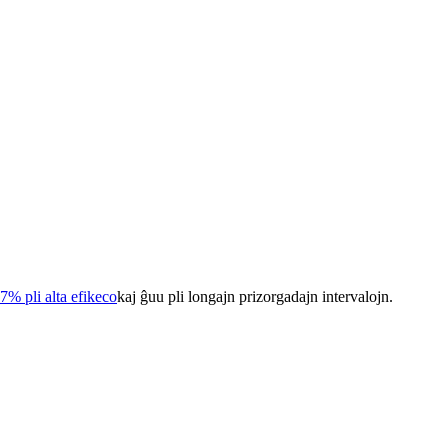
7% pli alta efikeco
kaj ĝuu pli longajn prizorgadajn intervalojn.