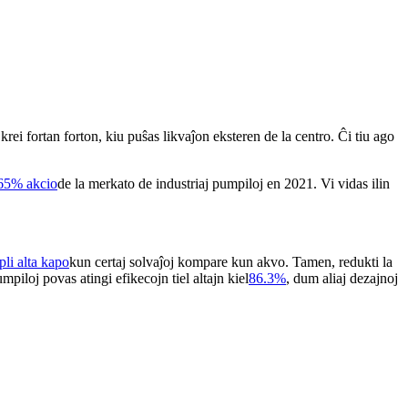
 krei fortan forton, kiu puŝas likvaĵon eksteren de la centro. Ĉi tiu ago
65% akcio
de la merkato de industriaj pumpiloj en 2021. Vi vidas ilin
li alta kapo
kun certaj solvaĵoj kompare kun akvo. Tamen, redukti la
iloj povas atingi efikecojn tiel altajn kiel
86.3%
, dum aliaj dezajnoj