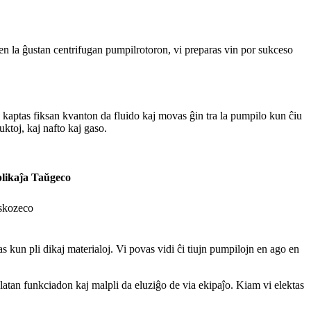
 en la ĝustan centrifugan pumpilrotoron, vi preparas vin por sukceso
oj kaptas fiksan kvanton da fluido kaj movas ĝin tra la pumpilo kun ĉiu
uktoj, kaj nafto kaj gaso.
plikaĵa Taŭgeco
iskozeco
as kun pli dikaj materialoj. Vi povas vidi ĉi tiujn pumpilojn en ago en
glatan funkciadon kaj malpli da eluziĝo de via ekipaĵo. Kiam vi elektas