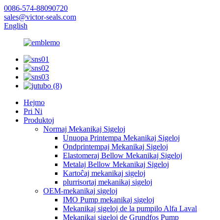
0086-574-88090720
sales@victor-seals.com
English
Hejmo
Pri Ni
Produktoj
Normaj Mekanikaj Sigeloj
Unuopa Printempa Mekanikaj Sigeloj
Ondprintempaj Mekanikaj Sigeloj
Elastomeraj Bellow Mekanikaj Sigeloj
Metalaj Bellow Mekanikaj Sigeloj
Kartoĉaj mekanikaj sigeloj
plurrisortaj mekanikaj sigeloj
OEM-mekanikaj sigeloj
IMO Pump mekanikaj sigeloj
Mekanikaj sigeloj de la pumpilo Alfa Laval
Mekanikaj sigeloj de Grundfos Pump