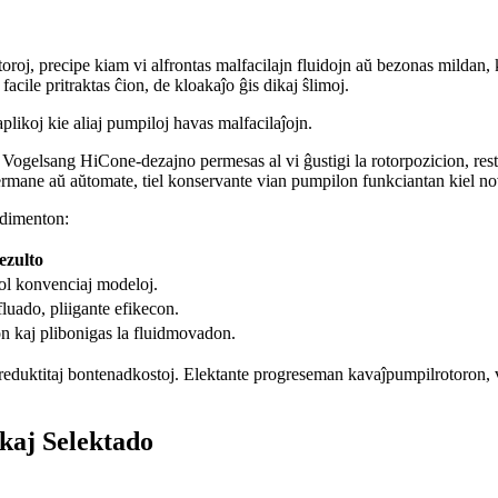
oroj, precipe kiam vi alfrontas malfacilajn fluidojn aŭ bezonas mildan, 
facile pritraktas ĉion, de kloakaĵo ĝis dikaj ŝlimoj.
plikoj kie aliaj pumpiloj havas malfacilaĵojn.
a Vogelsang HiCone-dezajno permesas al vi ĝustigi la rotorpozicion, res
 permane aŭ aŭtomate, tiel konservante vian pumpilon funkciantan kiel n
ndimenton:
ezulto
ol konvenciaj modeloj.
fluado, pliigante efikecon.
on kaj plibonigas la fluidmovadon.
j reduktitaj bontenadkostoj. Elektante progreseman kavaĵpumpilrotoron, vi
kaj Selektado