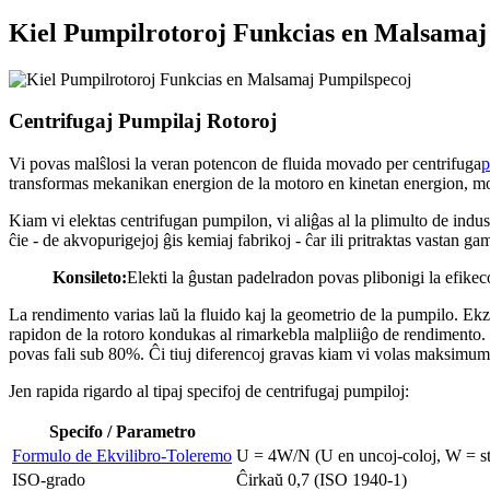
Kiel Pumpilrotoroj Funkcias en Malsamaj
Centrifugaj Pumpilaj Rotoroj
Vi povas malŝlosi la veran potencon de fluida movado per centrifuga
p
transformas mekanikan energion de la motoro en kinetan energion, mov
Kiam vi elektas centrifugan pumpilon, vi aliĝas al la plimulto de indu
ĉie - de akvopurigejoj ĝis kemiaj fabrikoj - ĉar ili pritraktas vastan ga
Konsileto:
Elekti la ĝustan padelradon povas plibonigi la efike
La rendimento varias laŭ la fluido kaj la geometrio de la pumpilo. Ek
rapidon de la rotoro kondukas al rimarkebla malpliiĝo de rendimento. N
povas fali sub 80%. Ĉi tiuj diferencoj gravas kiam vi volas maksimu
Jen rapida rigardo al tipaj specifoj de centrifugaj pumpiloj:
Specifo / Parametro
Formulo de Ekvilibro-Toleremo
U = 4W/N (U en uncoj-coloj, W = st
ISO-grado
Ĉirkaŭ 0,7 (ISO 1940-1)