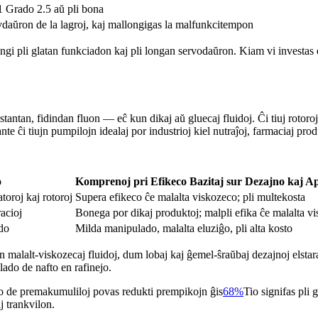
1 Grado 2.5 aŭ pli bona
vdaŭron de la lagroj, kaj mallongigas la malfunkcitempon
tingi pli glatan funkciadon kaj pli longan servodaŭron. Kiam vi investas
stantan, fidindan fluon — eĉ kun dikaj aŭ gluecaj fluidoj. Ĉi tiuj rotor
nte ĉi tiujn pumpilojn idealaj por industrioj kiel nutraĵoj, farmaciaj prod
o
Komprenoj pri Efikeco Bazitaj sur Dezajno kaj A
toroj kaj rotoroj
Supera efikeco ĉe malalta viskozeco; pli multekosta
acioj
Bonega por dikaj produktoj; malpli efika ĉe malalta v
do
Milda manipulado, malalta eluziĝo, pli alta kosto
un malalt-viskozecaj fluidoj, dum lobaj kaj ĝemel-ŝraŭbaj dezajnoj elstar
ado de nafto en rafinejo.
no de premakumuliloj povas redukti prempikojn ĝis
68%
Tio signifas pli 
j trankvilon.