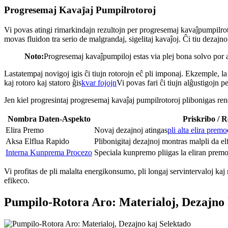
Progresemaj Kavaĵaj Pumpilrotoroj
Vi povas atingi rimarkindajn rezultojn per progresemaj kavaĵpumpilrot
movas fluidon tra serio de malgrandaj, sigelitaj kavaĵoj. Ĉi tiu dezajno 
Noto:
Progresemaj kavaĵpumpiloj estas via plej bona solvo por a
Lastatempaj novigoj igis ĉi tiujn rotorojn eĉ pli imponaj. Ekzemple, l
kaj rotoro kaj statoro ĝis
kvar fojojn
Vi povas fari ĉi tiujn alĝustigojn
Jen kiel progresintaj progresemaj kavaĵaj pumpilrotoroj plibonigas re
Nombra Daten-Aspekto
Priskribo / R
Elira Premo
Novaj dezajnoj atingas
pli alta elira premo
Aksa Elflua Rapido
Plibonigitaj dezajnoj montras malpli da el
Interna Kunprema Procezo
Speciala kunpremo pliigas la eliran prem
Vi profitas de pli malalta energikonsumo, pli longaj servintervaloj ka
efikeco.
Pumpilo-Rotora Aro: Materialoj, Dezajno 