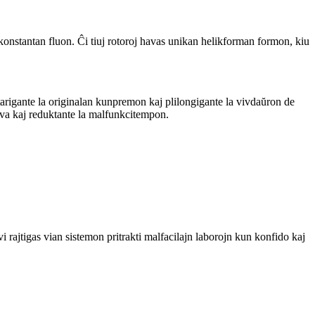
konstantan fluon. Ĉi tiuj rotoroj havas unikan helikforman formon, kiu
tarigante la originalan kunpremon kaj plilongigante la vivdaŭron de
ova kaj reduktante la malfunkcitempon.
 rajtigas vian sistemon pritrakti malfacilajn laborojn kun konfido kaj