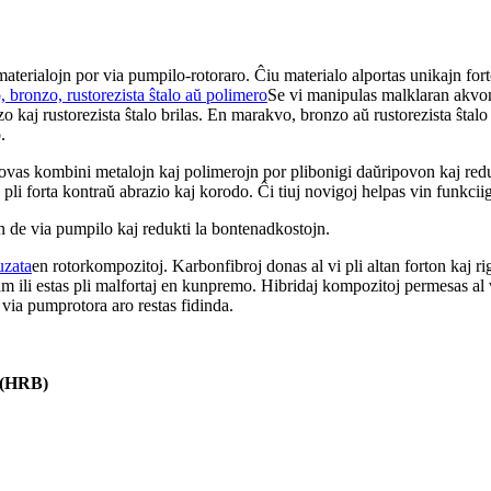
aterialojn por via pumpilo-rotoraro. Ĉiu materialo alportas unikajn fort
io, bronzo, rustorezista ŝtalo aŭ polimero
Se vi manipulas malklaran akvon
o kaj rustorezista ŝtalo brilas. En marakvo, bronzo aŭ rustorezista ŝtalo
.
ovas kombini metalojn kaj polimerojn por plibonigi daŭripovon kaj redukt
i forta kontraŭ abrazio kaj korodo. Ĉi tiuj novigoj helpas vin funkciig
on de via pumpilo kaj redukti la bontenadkostojn.
uzata
en rotorkompozitoj. Karbonfibroj donas al vi pli altan forton kaj ri
m ili estas pli malfortaj en kunpremo. Hibridaj kompozitoj permesas al 
 via pumprotora aro restas fidinda.
 (HRB)