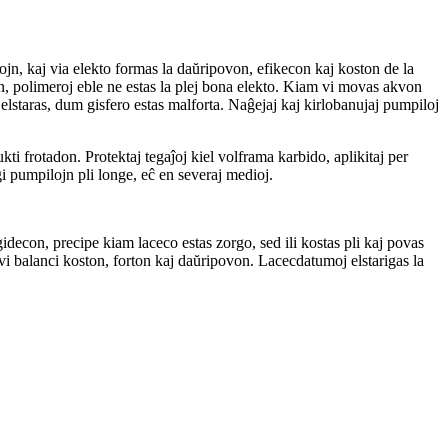
ojn, kaj via elekto formas la daŭripovon, efikecon kaj koston de la
, polimeroj eble ne estas la plej bona elekto. Kiam vi movas akvon
 elstaras, dum gisfero estas malforta. Naĝejaj kaj kirlobanujaj pumpiloj
i frotadon. Protektaj tegaĵoj kiel volframa karbido, aplikitaj per
i pumpilojn pli longe, eĉ en severaj medioj.
gidecon, precipe kiam laceco estas zorgo, sed ili kostas pli kaj povas
vi balanci koston, forton kaj daŭripovon. Lacecdatumoj elstarigas la